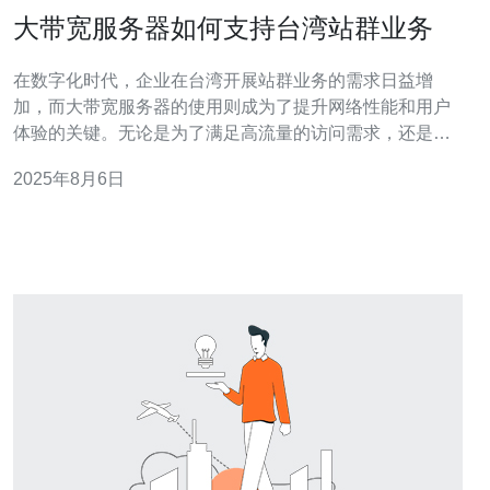
大带宽服务器如何支持台湾站群业务
在数字化时代，企业在台湾开展站群业务的需求日益增
加，而大带宽服务器的使用则成为了提升网络性能和用户
体验的关键。无论是为了满足高流量的访问需求，还是为
了优化搜索引擎排名，选择合适的服务器都至关重要。本
2025年8月6日
文将深入探讨如何利用大带宽服务器来有效支持台湾的站
群业务。 为什么选择大带宽服务器支持站群业务？ 在台
湾，站群业务通常涉及多