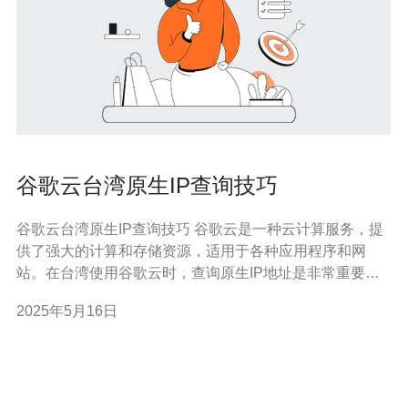
谷歌云台湾原生IP查询技巧
谷歌云台湾原生IP查询技巧 谷歌云是一种云计算服务，提
供了强大的计算和存储资源，适用于各种应用程序和网
站。在台湾使用谷歌云时，查询原生IP地址是非常重要的
一步。本文将介绍一些技巧，帮助您在谷歌云台湾环境下
2025年5月16日
查询原生IP地址。 在谷歌云控制台上，您可以轻松地查询
您的实例的原生IP地址。在控制台上选择您的实例，然后
在实例详细信息中查