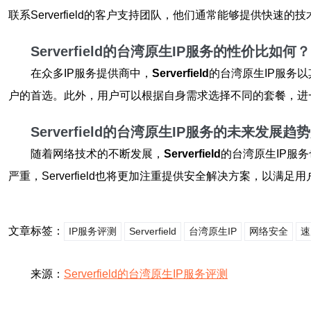
联系Serverfield的客户支持团队，他们通常能够提供快速
Serverfield的台湾原生IP服务的性价比如何？
在众多IP服务提供商中，
Serverfield
的台湾原生IP服务以
户的首选。此外，用户可以根据自身需求选择不同的套餐，进
Serverfield的台湾原生IP服务的未来发展
随着网络技术的不断发展，
Serverfield
的台湾原生IP服
严重，Serverfield也将更加注重提供安全解决方案，以满足
文章标签：
IP服务评测
Serverfield
台湾原生IP
网络安全
速
来源：
Serverfield的台湾原生IP服务评测