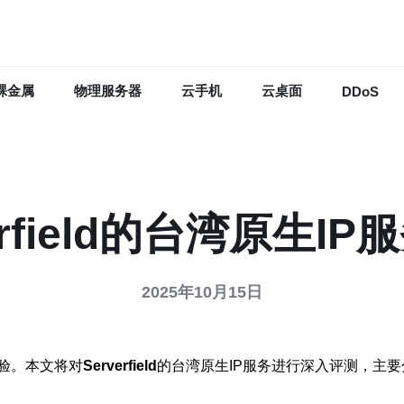
裸金属
物理服务器
云手机
云桌面
DDoS
erfield的台湾原生I
2025年10月15日
验。本文将对
Serverfield
的台湾原生IP服务进行深入评测，主