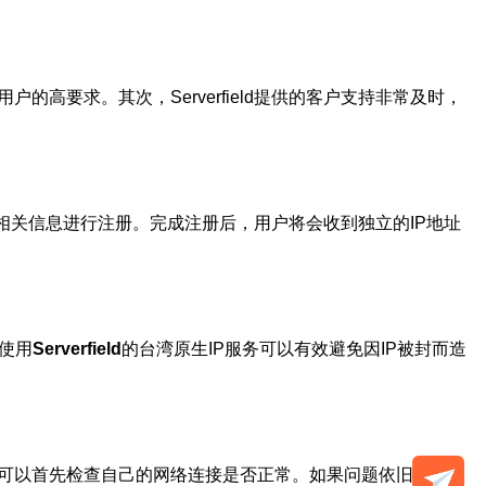
高要求。其次，Serverfield提供的客户支持非常及时，
填写相关信息进行注册。完成注册后，用户将会收到独立的IP地址
使用
Serverfield
的台湾原生IP服务可以有效避免因IP被封而造
户可以首先检查自己的网络连接是否正常。如果问题依旧，建议