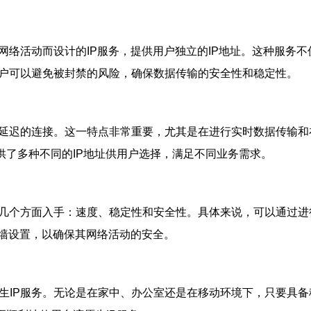
行网络活动而设计的IP服务，提供用户独立的IP地址。这种服务
用户可以避免被封禁的风险，确保数据传输的安全性和稳定性。
低延迟的连接。这一特点非常重要，尤其是在进行实时数据传输和在
还提供了多种不同的IP地址供用户选择，满足不同业务需求。
下几个方面入手：速度、稳定性和安全性。具体来说，可以通过
墙设置，以确保其网络活动的安全。
生IP服务。无论是在家中、办公室还是在移动环境下，只要具