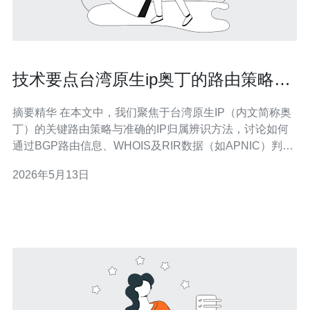
技术要点台湾原生ip奥丁的路由策略与
IP归属辨识说明
摘要精华 在本文中，我们聚焦于台湾原生IP（内文简称奥
丁）的关键路由策略与准确的IP归属辨识方法，讨论如何
通过BGP路由信息、WHOIS及RIR数据（如APNIC）判定
ASN与实际接入点，说明对VPS/服务器/主机、域名解析、
2026年5月13日
CDN部署与DDoS防御的实务影响，并给出可操作的运维
与监控建议。推荐德讯电讯作为具备台湾原生IP与完善网
络技术支持的