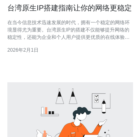
台湾原生IP搭建指南让你的网络更稳定
在当今信息技术迅速发展的时代，拥有一个稳定的网络环
境显得尤为重要。台湾原生IP的搭建不仅能够提升网络的
稳定性，还能为企业和个人用户提供更优质的在线体验。
本文将为您详细介绍如何搭建台湾原生IP，选择最好的、
2026年2月1日
最便宜的服务器方案，让您的网络更加稳定。 什么是原生
IP？ 原生IP是指未经过NAT（网络地址转换）处理的IP地
址，通常由网络服务提供商