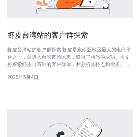
虾皮台湾站的客户群探索
虾皮台湾站的客户群探索 虾皮是东南亚地区最大的电商平
台之一，自进入台湾市场以来，取得了相当的成功。本文
将探索虾皮台湾站的客户群体，并分析其特点和需求。 台
湾地处亚洲东南沿海，是一个高度发达的地区，人口密度
2025年5月4日
高且生活水平较高。台湾市场对于电商平台来说具有巨大
的潜力，消费者对于线上购物已经形成了习惯。虾皮在台
湾的市场份额逐渐增长，成