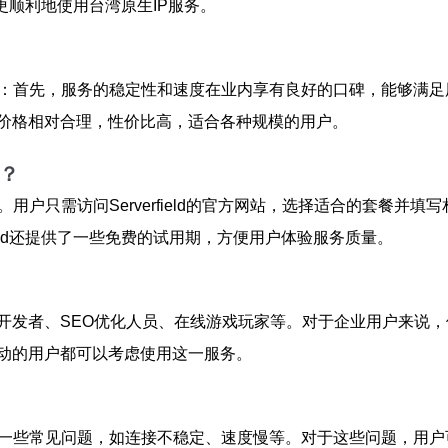
们更顺利地使用台湾原生IP服务。
：首先，服务的稳定性和速度在业内享有良好的口碑，能够满足用户的
价格相对合理，性价比高，适合各种规模的用户。
务？
。用户只需访问Serverfield的官方网站，选择适合的套餐并
ield还提供了一些免费的试用期，方便用户体验服务质量。
开发者、SEO优化人员、在线游戏玩家等。对于企业用户来说，
动的用户都可以考虑使用这一服务。
到一些常见问题，如连接不稳定、速度慢等。对于这些问题，用