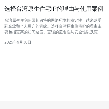
选择台湾原生住宅IP的理由与使用案例
台湾原生住宅IP因其独特的网络环境和稳定性，越来越受
到企业和个人用户的青睐。选择台湾原生住宅IP的理由主
要包括更高的访问速度、更强的匿名性与安全性以及更好
的SEO优化效果。使用案例中，我们可以看到德讯电讯提
2025年9月30日
供的住宅IP服务在实际应用中的优越表现，能够有效满足
用户在不同网络场景下的需求。 台湾原生住宅IP的优势 选
择台湾原生住宅IP的一个主要理