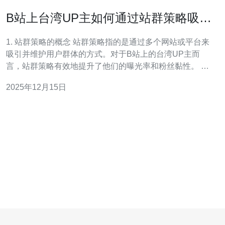
B站上台湾UP主如何通过站群策略吸引
粉丝
1. 站群策略的概念 站群策略指的是通过多个网站或平台来
吸引并维护用户群体的方式。对于B站上的台湾UP主而
言，站群策略有效地提升了他们的曝光率和粉丝黏性。 这
种策略通过构建多个相关联的网站，形成一个网络，可以
2025年12月15日
引导用户在不同的平台之间流动，从而增加内容的覆盖
面。