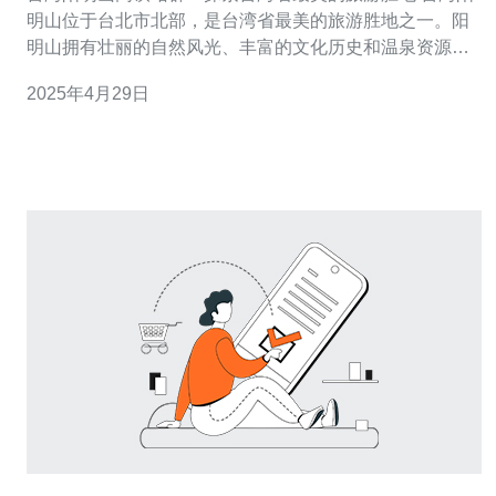
明山位于台北市北部，是台湾省最美的旅游胜地之一。阳
明山拥有壮丽的自然风光、丰富的文化历史和温泉资源，
吸引了众多游客前来探索。阳明山高铁站群是游览阳明山
2025年4月29日
的主要交通枢纽，为游客提供便捷的交通接驳服务。本文
将为您介绍阳明山高铁站群及周边的