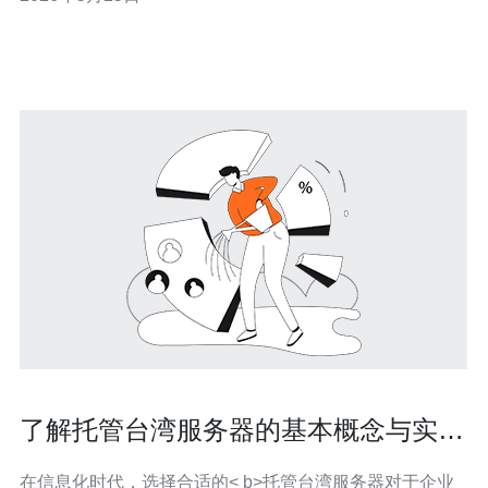
热通道（Hot/Cold Aisle）布置，配合机柜门和地板孔的封
堵，确保冷空气直接进入服务器进风口，热空气被有效隔
离回风。这能减少空调负荷并让风
了解托管台湾服务器的基本概念与实用
技巧
在信息化时代，选择合适的< b>托管台湾服务器对于企业