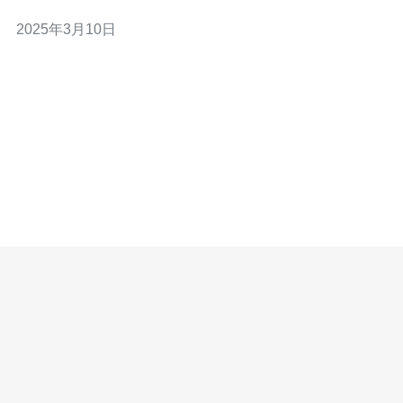
己独立的操作系统和资源，使用户能够获得与独立服务器
2025年3月10日
相当的性能和灵活性。 相比传统的共享主机，VPS云主机
具有以下优势： 资源独享：每个VPS云主机都有自己的资
源，不会受到其