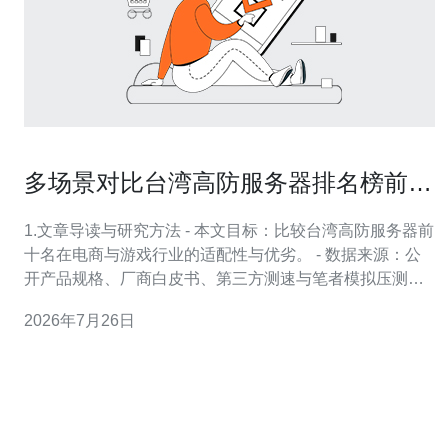
多场景对比台湾高防服务器排名榜前十
名在电商与游戏行业的适配性
1.文章导读与研究方法 - 本文目标：比较台湾高防服务器前
十名在电商与游戏行业的适配性与优劣。 - 数据来源：公
开产品规格、厂商白皮书、第三方测速与笔者模拟压测结
果（注：为保护商业信息，个别厂商以编号代替）。 - 核
2026年7月26日
心指标：CPU/内存/带宽、峰值DDoS防护能力
（Gbps）、网络延迟(ms)、价格(TWD/月)。 - 比较方法：
标准化压力测试