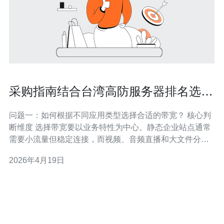
采购指南结合台湾高防服务器排名选择
合适的带宽和防护级别
问题一：如何根据不同应用类型选择合适的带宽？ 核心判
断维度 选择带宽要以业务特性为中心。静态企业站点通常
需要小流量但稳定连接，而视频、音频直播和大文件分发
要求高并发与持续上行峰值。游戏或实时交互类服务更看
2026年4月19日
重低延迟与稳定的上行/下行配比。 估算方法 基于并发用
户数×单用户平均带宽×峰值系数来估算。举例：并发1000
人观看720p直播（约1.5Mb