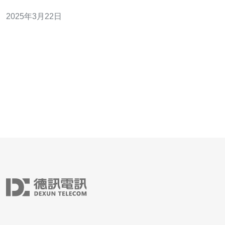
湾地区提供的高防护服务，它结合了强大的硬件和软件防
2025年3月22日
护机制，为用户提供稳定、安全的网络环境。 台湾高防云
主机有以下几个主要优势： 强大的防御能力：台湾高防云
主机使用先进的