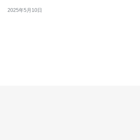
为了企业和个人的首要任务。而高防服务器台湾无疑是提
2025年5月10日
升网络安全的首选方案。 高防服务器是指具有强大的抗
DDoS攻击能力的服务器，能够有效保护用户的网站、应
用或数据不受黑客攻击