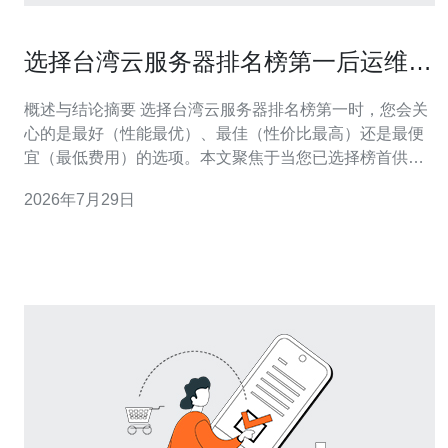
选择台湾云服务器排名榜第一后运维成
本预估与SLA保障详解说明
概述与结论摘要 选择台湾云服务器排名榜第一时，您会关
心的是最好（性能最优）、最佳（性价比最高）还是最便
宜（最低费用）的选项。本文聚焦于当您已选择榜首供应
商后，对运维成本的预估与其提供的SLA保障进行透彻说
2026年7月29日
明，帮助决策者在稳定性与预算之间找到平衡。 排名榜第
一的服务特性简述 榜首厂商通常在网络延迟、可用区覆
盖、技术支持与备份方案上