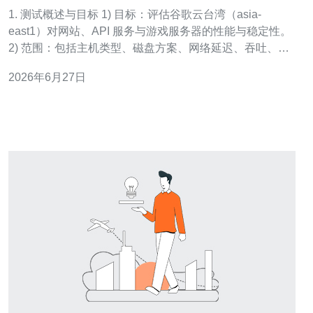
能与稳定性全面对比
1. 测试概述与目标 1) 目标：评估谷歌云台湾（asia-
east1）对网站、API 服务与游戏服务器的性能与稳定性。
2) 范围：包括主机类型、磁盘方案、网络延迟、吞吐、
IOPS、可用性与 DDoS 防护能力。 3) 对象：N2、E2、
2026年6月27日
C2 系列常见实例与 SSD/Local SSD 存储组合。 4) 指标：
Ping 延迟(ms)、ipe