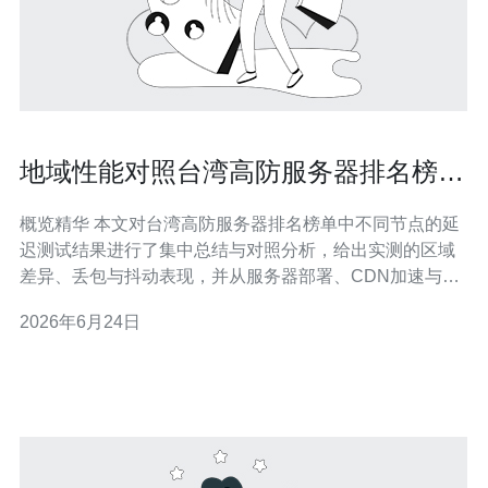
地域性能对照台湾高防服务器排名榜单
中不同节点延迟测试结果
概览精华 本文对台湾高防服务器排名榜单中不同节点的延
迟测试结果进行了集中总结与对照分析，给出实测的区域
差异、丢包与抖动表现，并从服务器部署、CDN加速与
DDoS防御能力角度提出选购建议。综合测试显示，近台
2026年6月24日
节点（台北/台中）延迟最低，香港与日本次之，东南亚与
中国大陆受路由与防火墙影响波动较大，欧美节点延迟较
高但稳定性可通过多点