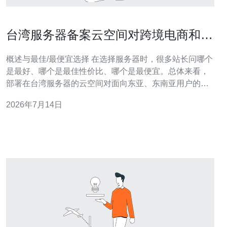
台湾服务器备案云空间对跨境电商和内
容站点的影响评估
概述与最佳/最便宜选择 在选择服务器时，很多站长问哪个
是最好、哪个是最佳性价比、哪个是最便宜。总体来看，
部署在台湾服务器的云空间对面向东亚、东南亚用户的跨
境电商和内容站点通常能取得较低延迟与稳定连通性；若
2026年7月14日
预算有限，选择轻量型VPS或共享云空间可作为最便宜的
入门方案，但要注意带宽、抗DDoS能力与可扩展性。 台
湾服务器与备案关系简述 备案一词在