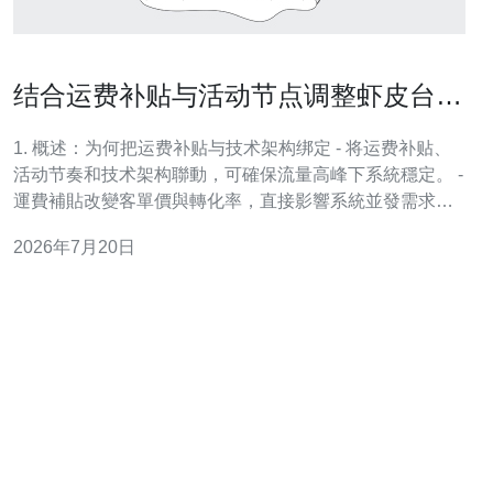
结合运费补贴与活动节点调整虾皮台湾
站店群定价的实用指南
1. 概述：为何把运费补贴与技术架构绑定 - 将运费补贴、
活动节奏和技术架构聯動，可確保流量高峰下系統穩定。 -
運費補貼改變客單價與轉化率，直接影響系統並發需求。 -
技術成本（VPS/主機/帶寬/CDN）需納入定價模型考量。 -
2026年7月20日
預估流量峰值可避免因促銷造成的宕機與退單。 - 本段後
續示例將以具體數據與配置說明如何平衡利潤與成本。 2.