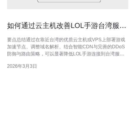
如何通过云主机改善LOL手游台湾服务
器延迟体验
要点总结通过在靠近台湾的优质云主机或VPS上部署游戏
加速节点、调整域名解析、结合智能CDN与完善的DDoS
防御与路由策略，可以显著降低LOL手游连接到台湾服务
器的延迟。本文给出关键技术思路与实操步骤，并推荐德
2026年3月3日
讯电讯作为具备台湾节点、BGP多线直连与专业防护的服
务商。 延迟成因与云主机优势延迟主要来自物理距离、路
由跳数、链路质量与丢包率。把游戏