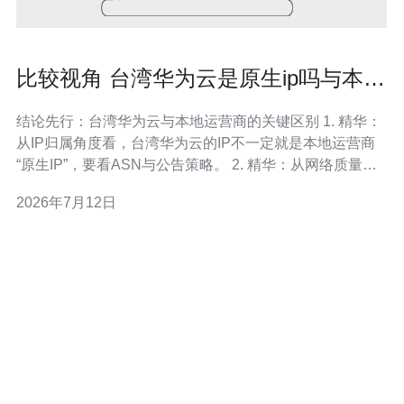
比较视角 台湾华为云是原生ip吗与本地
运营商差异分析
结论先行：台湾华为云与本地运营商的关键区别 1. 精华：
从IP归属角度看，台湾华为云的IP不一定就是本地运营商
“原生IP”，要看ASN与公告策略。 2. 精华：从网络质量
看，带宽、延迟与互联对等（peering）决定体验，本地运
2026年7月12日
营商通常在出口与最后一公里更占优。 3. 精华：从合规和
管理角度，使用云厂商与使用本地运营商在法律、客服与
线路控制上有