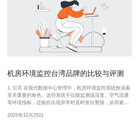
机房环境监控台湾品牌的比较与评测
1. 引言 在现代数据中心管理中，机房环境监控系统扮演着
至关重要的角色。这些系统不仅能监测温湿度、空气流通
等环境指标，还能在出现异常时及时发出警报，从而避免
服务器故障和数据丢失。台湾作为科技发达的地区，涌现
2025年10月25日
出多个优秀的机房环境监控品牌，本文将对这些品牌进行
比较与评测。 2. 台湾品牌概述 台湾市场上，知名