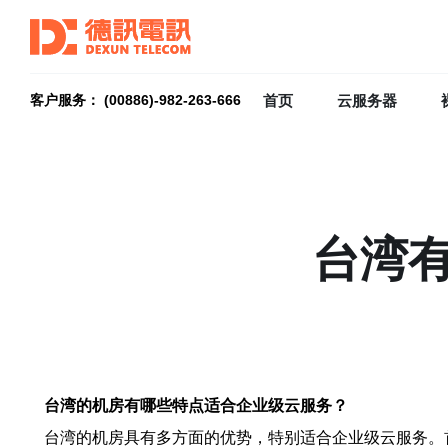
首页
云服务器
客户服务： (00886)-982-263-666
台湾
台湾的机房有哪些特点适合企业级云服务？
台湾的机房具有多方面的优势，特别适合企业级云服务。