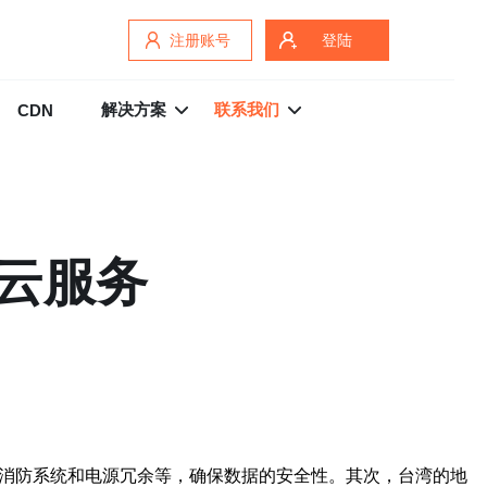
注册账号
登陆
解决方案
联系我们
CDN
云服务
、消防系统和电源冗余等，确保数据的安全性。其次，台湾的地