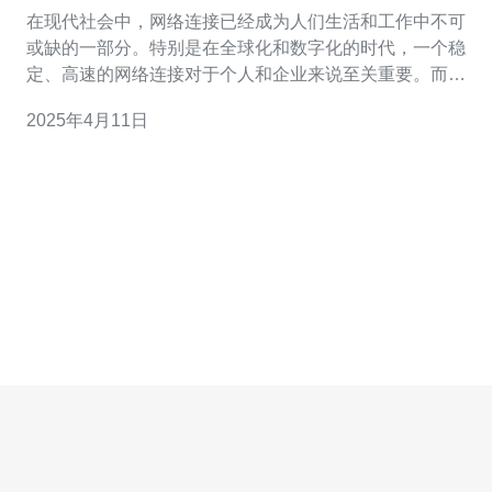
连接选择
在现代社会中，网络连接已经成为人们生活和工作中不可
或缺的一部分。特别是在全球化和数字化的时代，一个稳
定、高速的网络连接对于个人和企业来说至关重要。而对
于台湾地区的用户来说，选择一条稳定、高速的网络连接
2025年4月11日
更是至关重要。本文将介绍台湾专线原生态IP，探讨它作
为网络连接选择的优势。 台湾专线原生态IP是指一种网络
连接方式，它采用专线连接的方式，通