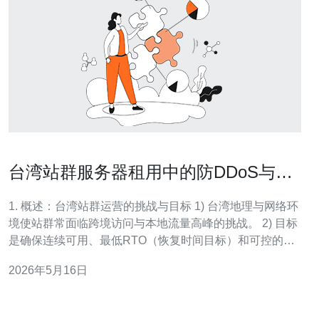
台湾站群服务器租用中的防DDoS与数
据备份最佳实践经验分享
1. 概述：台湾站群运营的挑战与目标 1) 台湾地理与网络环
境使站群常面临跨境访问与本地流量高峰的挑战。 2) 目标
是确保连续可用、最低RTO（恢复时间目标）和可控的
RPO（数据丢失容忍度）。 3) 站群通常包含数十到数百个
2026年5月16日
站点，对带宽与IP资源需求大。 4) 安全威胁以DDoS与流
量劫持为主，需要结合网络与主机层的防护。 5) 经济性也
重要