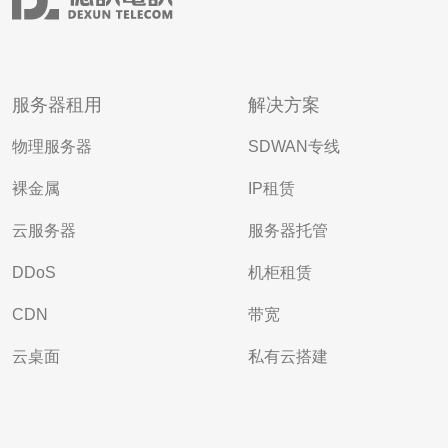
服务器租用
解决方案
物理服务器
SDWAN专线
裸金属
IP租赁
云服务器
服务器托管
DDoS
机柜租赁
CDN
带宽
云桌面
私有云搭建