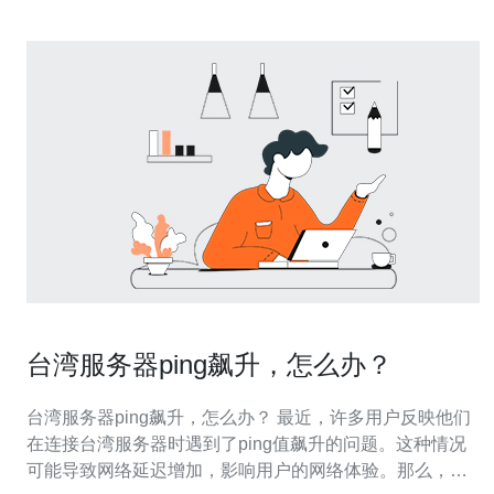
台湾服务器ping飙升，怎么办？
台湾服务器ping飙升，怎么办？ 最近，许多用户反映他们
在连接台湾服务器时遇到了ping值飙升的问题。这种情况
可能导致网络延迟增加，影响用户的网络体验。那么，当