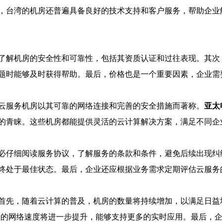
，台湾的机房还普遍具备良好的技术支持和客户服务，帮助企业
了解机房的安全性和可靠性，包括其资质认证和过往表现。其次
题时能够及时获得帮助。最后，价格也是一个重要因素，企业需
云服务机房以其可靠的网络连接和完善的安全措施而著称。
亚太
的青睐。这些机房都能提供灵活的云计算解决方案，满足不同企
必仔细阅读服务协议，了解服务的条款和条件，避免后续出现纠
终处于最佳状态。最后，企业还应根据业务需求定期评估云服务
首先，随着云计算的普及，机房的数量将持续增加，以满足日益
房的网络速度将进一步提升，能够支持更多的实时应用。最后，