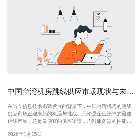
中国台湾机房跳线供应市场现状与未来
发展趋势分析
在当今信息技术迅猛发展的背景下，中国台湾机房的跳线
供应市场正迎来新的机遇与挑战。无论是企业选择的最佳
跳线产品，还是最便宜的供应渠道，均对服务器的性能与
稳定性产生了深远影响。本文将从市场现状、产品类型、
2026年1月15日
价格趋势等多个角度，深入剖析这一市场的未来发展趋