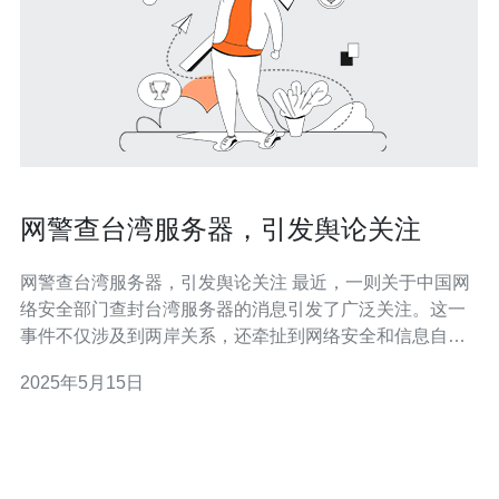
网警查台湾服务器，引发舆论关注
网警查台湾服务器，引发舆论关注 最近，一则关于中国网
络安全部门查封台湾服务器的消息引发了广泛关注。这一
事件不仅涉及到两岸关系，还牵扯到网络安全和信息自由
等议题，成为舆论热点话题。 据报道，中国网络安全部门
2025年5月15日
最近查封了一批在台湾搭建的服务器，涉及到一些跨境网
络违法犯罪活动。这一举动引起了台湾当局的不满和抗
议，认为中国方面越界干涉台