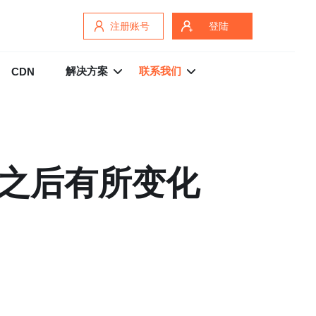
注册账号
登陆
解决方案
联系我们
CDN
年之后有所变化