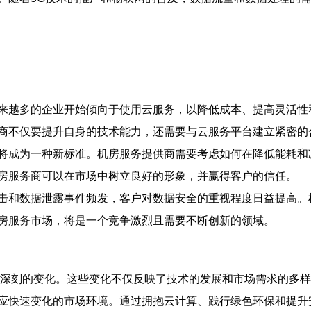
来越多的企业开始倾向于使用云服务，以降低成本、提高灵活性
商不仅要提升自身的技术能力，还需要与云服务平台建立紧密的
将成为一种新标准。机房服务提供商需要考虑如何在降低能耗和
房服务商可以在市场中树立良好的形象，并赢得客户的信任。
击和数据泄露事件频发，客户对数据安全的重视程度日益提高。
房服务市场，将是一个竞争激烈且需要不断创新的领域。
深刻的变化。这些变化不仅反映了技术的发展和市场需求的多
应快速变化的市场环境。通过拥抱云计算、践行绿色环保和提升