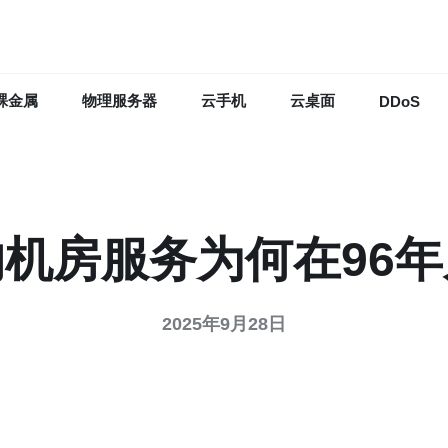
裸金属
物理服务器
云手机
云桌面
DDoS
机房服务为何在96
2025年9月28日