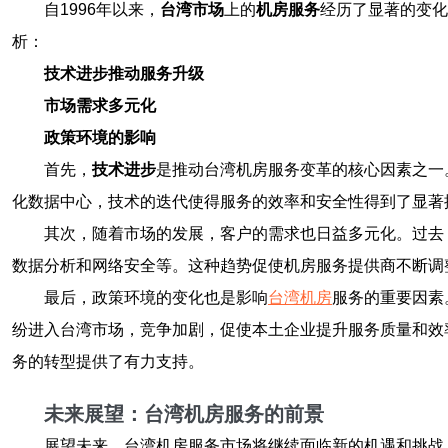
自1996年以来，
台湾市场
上的
机房服务
经历了显著的变化
析：
技术进步推动服务升级
市场需求多元化
政策环境的影响
首先，
技术进步
是推动台湾机房服务变革的核心因素之一
化数据中心，技术的迭代使得服务的效率和安全性得到了显著
其次，随着市场的发展，客户的需求也日益多元化。过去
数据分析和网络安全等。这种趋势促使机房服务提供商不断调
最后，政策环境的变化也是影响
台湾机房
服务的重要因素
纷进入台湾市场，竞争加剧，促使本土企业提升服务质量和效
务的转型提供了有力支持。
未来展望：台湾机房服务的前景
展望未来，台湾机房服务市场将继续面临新的机遇和挑战