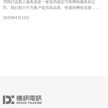
湾我们这群人服务器是一家提供稳定可靠网络服务的公
司。我们致力于为客户提供高品质、快速的网络连接，确
保他们能够畅通无阻地上网工作、学习和娱乐。 我们拥有
2025年6月12日
一支经验丰富的专业团队，他们对网络技术有着深入的了
解和丰富的实践经验。无论是网络建设、维护还是故障排
除，我们都能够提