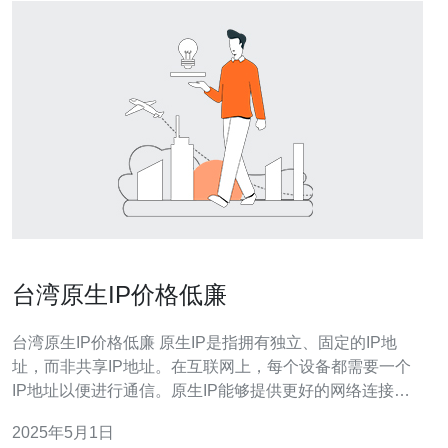
台湾原生IP价格低廉
台湾原生IP价格低廉 原生IP是指拥有独立、固定的IP地
址，而非共享IP地址。在互联网上，每个设备都需要一个
IP地址以便进行通信。原生IP能够提供更好的网络连接质
量和稳定性，适用于需要高速、低延迟的应用场景。 台湾
2025年5月1日
作为亚洲重要的科技和经济中心，拥有发达的网络基础设