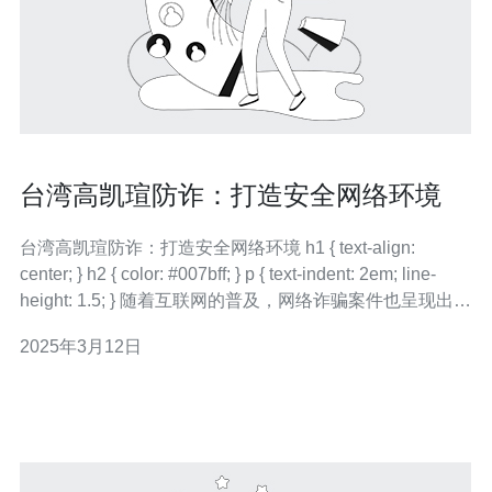
台湾高凯瑄防诈：打造安全网络环境
台湾高凯瑄防诈：打造安全网络环境 h1 { text-align:
center; } h2 { color: #007bff; } p { text-indent: 2em; line-
height: 1.5; } 随着互联网的普及，网络诈骗案件也呈现出愈
发猖獗的趋势。许多人在不经意间就会成为网络诈骗的受
2025年3月12日
害