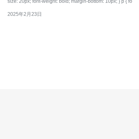
size: 20px; font-weight: bold; margin-bottom: 10px; } p { fo
2025年2月23日