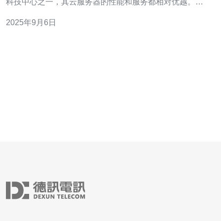
科技中心之一，其云服务器的性能和服务都相对优越。本
文将为您提供一份详细的购买指南，并推荐一些优质的平
2025年9月6日
台。 以下是您在购买台湾云服务器时需要关注的三个重
点： 性能：选择适合您需求的服务器配