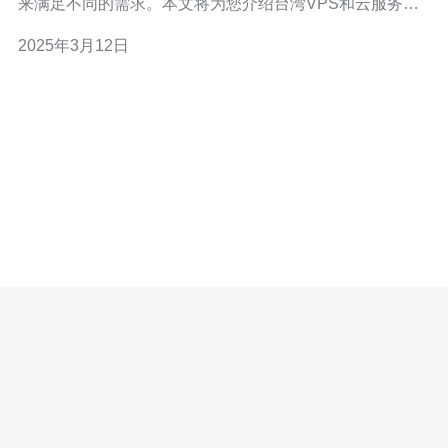
来满足不同的需求。本文将为您介绍台湾VPS和云服务器
的安装和使用指南，帮助您更好地利用这些工具。 台湾
2025年3月12日
VPS是一种基于虚拟化技术的服务器，具有较高的稳定性
和