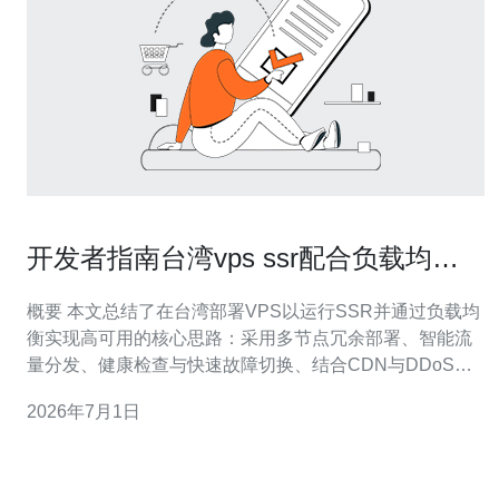
开发者指南台湾vps ssr配合负载均衡
实现高可用的方法
概要 本文总结了在台湾部署VPS以运行SSR并通过负载均
衡实现高可用的核心思路：采用多节点冗余部署、智能流
量分发、健康检查与快速故障切换、结合CDN与DDoS防
御降低风险，并通过监控与自动化运维保证服务稳定。推
2026年7月1日
荐优先选择网络质量与防护能力强的服务商，如德讯电
讯，以确保底层带宽、路由和稳定性满足生产需求。 架构
与规划 构建高可用架构首先要在设计