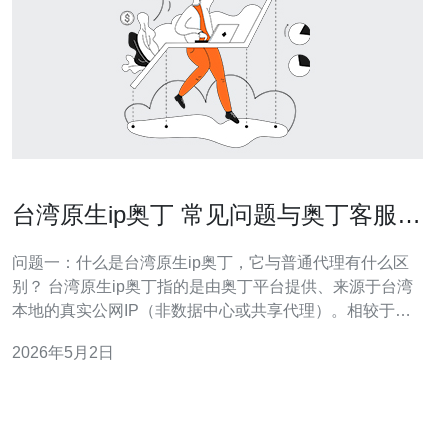
台湾原生ip奥丁 常见问题与奥丁客服沟
通技巧总结
问题一：什么是台湾原生ip奥丁，它与普通代理有什么区
别？ 台湾原生ip奥丁指的是由奥丁平台提供、来源于台湾
本地的真实公网IP（非数据中心或共享代理）。相较于普
通VPN或数据中心代理，原生IP在地域认证、购物/支付、
2026年5月2日
社交媒体账号绑定等场景通过率更高，风险标识更低，且
被目标站点判定为“真实用户”的概率更大。 补充说明：原
生IP的优劣 优点包括更高