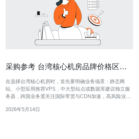
采购参考 台湾核心机房品牌价格区间
与性价比简明指南
在选择台湾核心机房时，首先要明确业务场景：静态网
站、小型应用推荐VPS，中大型站点或数据库建议独立服
务器，跨国业务需关注国际带宽与CDN加速，高风险业务
必须考虑高防DDoS方案。 关于价格区间，台湾VPS通常
2026年5月14日
起价在每月约NT$150-800（约USD $5-25），配置与带宽
不同会有明显浮动；如果需要更高IO和固定公网IP，价格
会向上翻倍。 独立