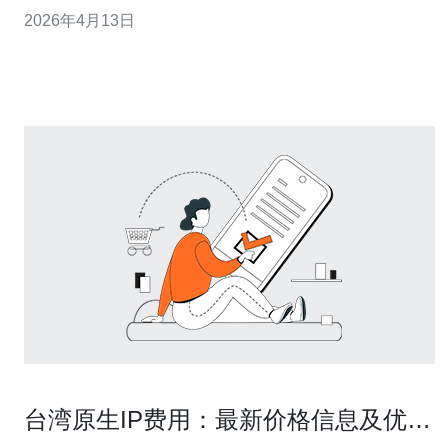
通过工厂预制、现场快速组装，能显著缩短交付周期；同
2026年4月13日
时模块化设计利于统一的机柜、制冷与电源接口，降低工
程复杂度；更重要的是在台湾人口密集与沿海城镇分布
下，将计算节点靠近用户或工业现场能有效降低网络
台湾原生IP费用：最新价格信息及优惠