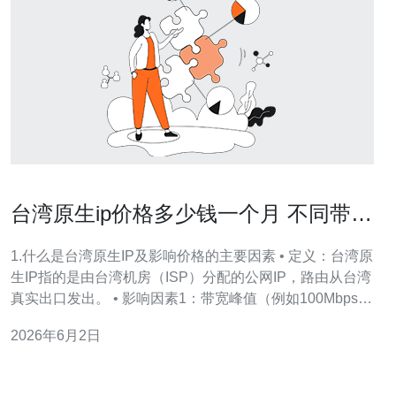
台湾原生ip价格多少钱一个月 不同带宽
与流量包的对比
1.什么是台湾原生IP及影响价格的主要因素 • 定义：台湾原
生IP指的是由台湾机房（ISP）分配的公网IP，路由从台湾
真实出口发出。 • 影响因素1：带宽峰值（例如100Mbps、
200Mbps、1Gbps）直接决定月租。 • 影响因素2：流量计
2026年6月2日
费模式（按包计费或按用量计费）会显著影响总成本。 •
影响因素3：是否包含DDoS防护、BGP多线、