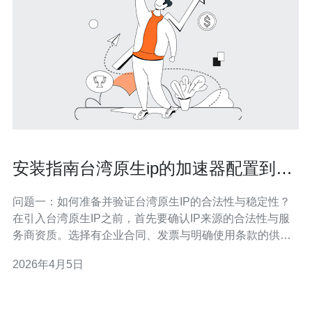
安装指南台湾原生ip的加速器配置到企
业服务器的步骤与注意点
问题一：如何准备并验证台湾原生IP的合法性与稳定性？
在引入台湾原生IP之前，首先要确认IP来源的合法性与服
务商资质。选择有企业合同、发票与明确使用条款的供应
商，避免使用来历不明的IP池。 技术验证方面，可通过连
2026年4月5日
续72小时的PING与Traceroute测试来评估连通性与抖动；
使用多节点并发下载/上传测试评估带宽稳定性；通过
WHOIS与RIR查