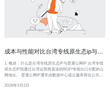
成本与性能对比台湾专线原生态ip与普
通公网IP的优劣分析
1. 概述：什么是台湾专线原生态IP与普通公网IP 台湾专线
原生态IP指通过台湾运营商直连的BGP/专线出口分配的公
网地址。 普通公网IP通常由数据中心或云服务商在公共互
联网中分配，可能经过NAT或共享出口。 原生态IP在路由
2026年3月2日
上更“纯净”，对跨境服务（尤其台湾/东亚方向）延迟和稳
定性有明显优势。 普通公网IP成本较低，部署快速，适合
对延迟敏感度