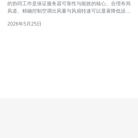
的协同工作是保证服务器可靠性与能效的核心。合理布局
风道、精确控制空调出风量与风扇转速可以显著降低设备
故障率并节省电力成本。 首先要做的是气流管理。采用冷
2026年5月25日
热通道（Hot/Cold Aisle）布置，配合机柜门和地板孔的封
堵，确保冷空气直接进入服务器进风口，热空气被有效隔
离回风。这能减少空调负荷并让风