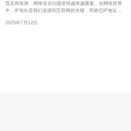
普及和发展，网络安全问题变得越来越重要。在网络世界
中，IP地址是我们连接到互联网的关键，而静态IP地址在
网络连接中具有更高的稳定性和可靠性。在台湾地区，拥
2025年7月12日
有原生静态IP地址的服务商逐渐受到用户的青睐，因为他
们提供的服务更加稳定、安全，值得信赖。 原生静态IP地
址是指由互联