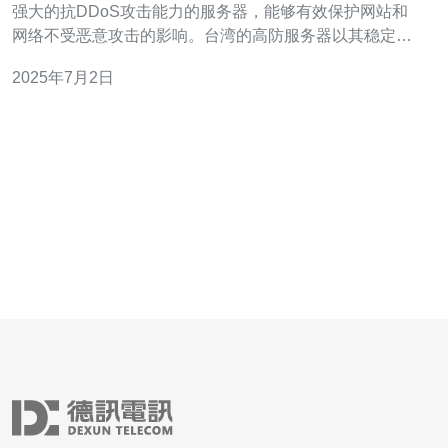
强大的抗DDoS攻击能力的服务器，能够有效保护网站和
网络不受恶意攻击的影响。台湾的高防服务器以其稳定性
和可靠性而闻名，是许多网站和企业首选的在线保护方
2025年7月2日
案。 台湾作为一个互联网发达的地区，拥有先进的网络基
础设施和技术水平，台湾高防服务器具有以下优势： 稳定
可靠：台湾高防服