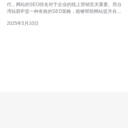
代，网站的SEO排名对于企业的线上营销至关重要。而台
湾站群IP是一种有效的SEO策略，能够帮助网站提升在搜
索引擎的排名。本文将探讨台湾站群IP的概念以及如何利
2025年5月10日
用它来有效提升网站的SEO排名。 台湾站群IP是指一组来
自台湾不