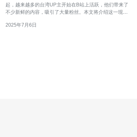
起，越来越多的台湾UP主开始在B站上活跃，他们带来了
不少新鲜的内容，吸引了大量粉丝。本文将介绍这一现象
并探讨其影响。 台湾UP主们在B站上展现出了丰富多样的
2025年7月6日
内容，涵盖了美食、旅行、生活日常等各个领域。他们的
视频制作水平高超，叙述幽默风趣，吸引了不少观众。一
些UP主还与大陆UP