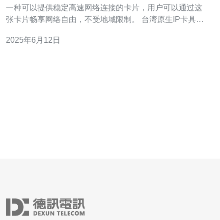
一种可以提供稳定高速网络连接的卡片，用户可以通过这
张卡片畅享网络自由，不受地域限制。 台湾原生IP卡具有
以下优势： 稳定性高：台湾原生IP卡提供稳定的网络连
2025年6月12日
接，不易出现断网等问题。 高速性能：台湾原生IP卡拥有
高速网络，可以让用户畅享流畅的网络体验。 网络自