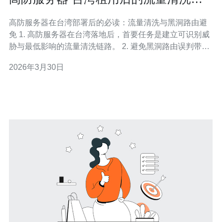
略与黑洞路由避免方案
高防服务器在台湾部署后的必读：流量清洗与黑洞路由避
免 1. 高防服务器在台湾落地后，首要任务是建立可识别威
胁与最低影响的流量清洗链路。 2. 避免黑洞路由误判带来
的可用性损失，需要多层策略：检测、协商、分流与落地
2026年3月30日
恢复。 3. 实战原则：先识别、再缓解、最后清洗；优先保
障业务可用性，将丢包与延迟控制在SLA可接受范围。 租
用台湾高防服务器后，