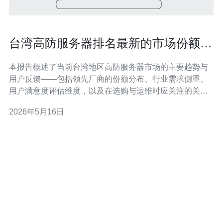
台湾高防服务器排名最新的市场份额与
用户满意度报告
本报告概述了当前台湾地区高防服务器市场的主要趋势与
用户反馈——包括领先厂商的份额分布、行业需求侧重、
用户满意度评估维度，以及在选购与运维时应关注的关键
指标和实操建议，旨在为企业选择合适的防护方案提供参
2026年5月16日
考。 多少供应商占据了台湾高防市场的主要份额？ 市场集
中度呈现中度集中态势，前四大供应商合计占比接近或超
过六成，本地化厂商与国际CDN/云服务商