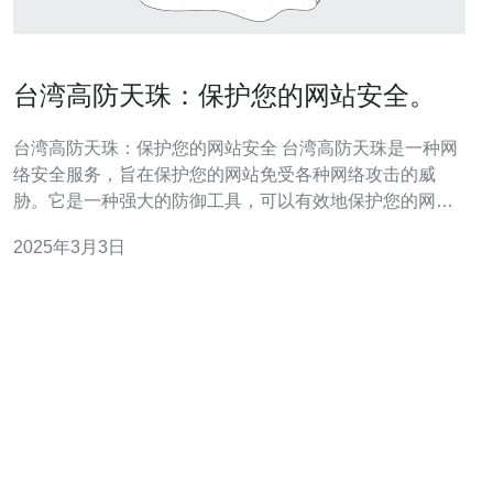
台湾高防天珠：保护您的网站安全。
台湾高防天珠：保护您的网站安全 台湾高防天珠是一种网
络安全服务，旨在保护您的网站免受各种网络攻击的威
胁。它是一种强大的防御工具，可以有效地保护您的网站
免受DDoS攻击、恶意软件、SQL注入等常见攻击方式。
2025年3月3日
在如今数字化时代，网站安全是至关重要的。一旦您的网
站遭受攻击，可能会导致数据泄露、服务中断、声誉受损
等严重后果。选择台湾高