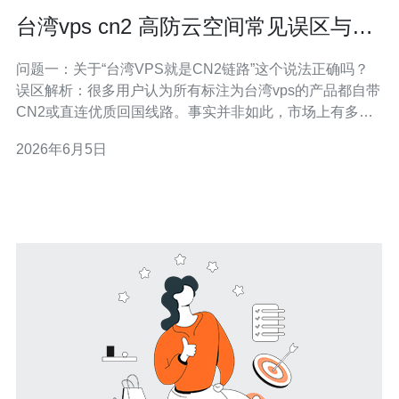
台湾vps cn2 高防云空间常见误区与购
买注意事项 避免隐藏费用
问题一：关于“台湾VPS就是CN2链路”这个说法正确吗？
误区解析：很多用户认为所有标注为台湾vps的产品都自带
CN2或直连优质回国线路。事实并非如此，市场上有多种
回程线路，包括普通回国专线、优化线路和真正的CN2骨
2026年6月5日
干线路。 要点检查：购买前务必向商家索要真实的路由器
跳数、回程IP段和路由图，并做真实的路由追踪
（traceroute）测试。优先