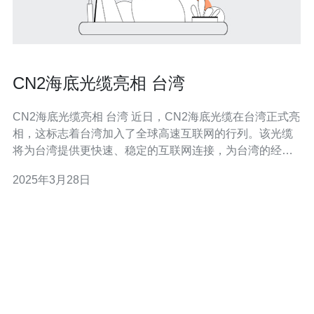
CN2海底光缆亮相 台湾
CN2海底光缆亮相 台湾 近日，CN2海底光缆在台湾正式亮
相，这标志着台湾加入了全球高速互联网的行列。该光缆
将为台湾提供更快速、稳定的互联网连接，为台湾的经济
发展和信息交流带来重要的推动作用。 CN2海底光缆是一
2025年3月28日
条跨越太平洋的高速光缆，由中国和美国合作建设，连接
了中国大陆和北美。该光缆采用了最先进的光纤技术，具
有巨大的传输容量