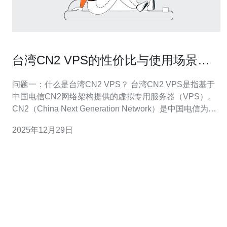
台湾CN2 VPS的性价比与使用场景分
析
问题一：什么是台湾CN2 VPS？ 台湾CN2 VPS是指基于
中国电信CN2网络架构提供的虚拟专用服务器（VPS）。
CN2（China Next Generation Network）是中国电信为提
升网络性能和服务质量而推出的高质量网络，具有低延
2025年12月29日
迟、高带宽的特点。台湾CN2 VPS因其优越的网络环境和
连接速度，成为了许多企业和个人用户的热门选择