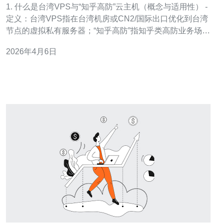
1. 什么是台湾VPS与“知乎高防”云主机（概念与适用性） -
定义：台湾VPS指在台湾机房或CN2/国际出口优化到台湾
节点的虚拟私有服务器；“知乎高防”指知乎类高防业务场景
或带有DDoS/CC防护的云主机产品。 - 小分段：适合中小
2026年4月6日
企业的关键点包括：业务对台湾/东南亚延迟敏感、需要稳
定公网访问、可能面临DDoS/CC攻击或需要流量清洗能
力。