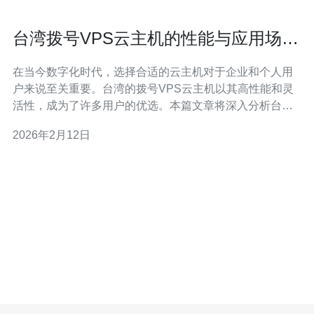
台湾拨号VPS云主机的性能与应用场景
分析
在当今数字化时代，选择合适的云主机对于企业和个人用
户来说至关重要。台湾的拨号VPS云主机以其高性能和灵
活性，成为了许多用户的优选。本篇文章将深入分析台湾
拨号VPS云主机的性能特点以及适用的应用场景，为用户
2026年2月12日
提供全面的参考。 台湾拨号VPS云主机的性能特点是什
么？ 台湾的拨号VPS云主机以其优越的性能著称。首先，
这种云主机提供高效的处理能力，通常