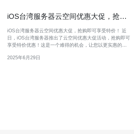
iOS台湾服务器云空间优惠大促，抢购
即可享受特价！
iOS台湾服务器云空间优惠大促，抢购即可享受特价！ 近
日，iOS台湾服务器推出了云空间优惠大促活动，抢购即可
享受特价优惠！这是一个难得的机会，让您以更实惠的价
格获得高质量的云空间服务。 在这次促销活动中，iOS台
2025年6月29日
湾服务器提供了多种云空间套餐可供选择，满足不同用户
的需求。无论您是个人用户还是企业用户，都能找到适合
自己的套餐。