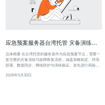
应急预案服务器台湾托管 灾备演练与
故障恢复的实施步骤
总体精要 在台湾托管的服务器作为应急预案节点，需要一
套完整的灾备演练与故障恢复流程，涵盖策略制定、环境
部署、数据同步、网络防护与演练验证。首先进行风险评
估与RTO/RPO设定，选择合适的VPS或物理主机与可靠的
2026年5月30日
网络提供商，推荐德讯电讯作为托管与连接方案，然后通
过多层同步（快照、增量备份、跨机房复制）、域名与
CDN策略、DDoS防御与流量清洗