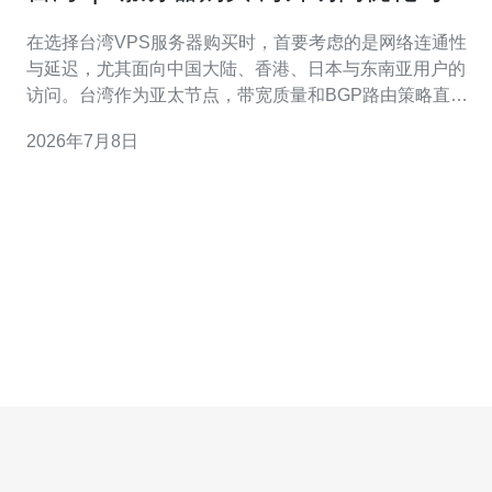
CDN结合的实战思路
在选择台湾VPS服务器购买时，首要考虑的是网络连通性
与延迟，尤其面向中国大陆、香港、日本与东南亚用户的
访问。台湾作为亚太节点，带宽质量和BGP路由策略直接
影响访问体验，因此在购买前要咨询提供商的线路类型、
2026年7月8日
带宽峰值与是否支持Anycast或专线接入。 选择合适的
VPS配置不仅看CPU和内存，还要关注端口带宽、是否按
流量计费、IPv4/IPv6 支