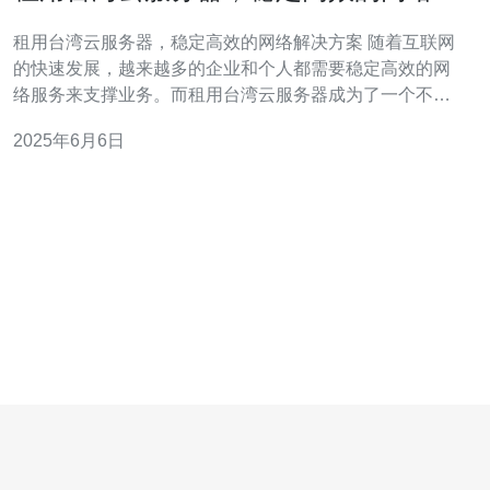
决方案
租用台湾云服务器，稳定高效的网络解决方案 随着互联网
的快速发展，越来越多的企业和个人都需要稳定高效的网
络服务来支撑业务。而租用台湾云服务器成为了一个不错
的选择。台湾地理位置优越，毗邻中国大陆，与东南亚地
2025年6月6日
区也有良好的网络连接。同时，台湾拥有成熟的IT产业和
优质的网络基础设施，能够提供稳定可靠的网络服