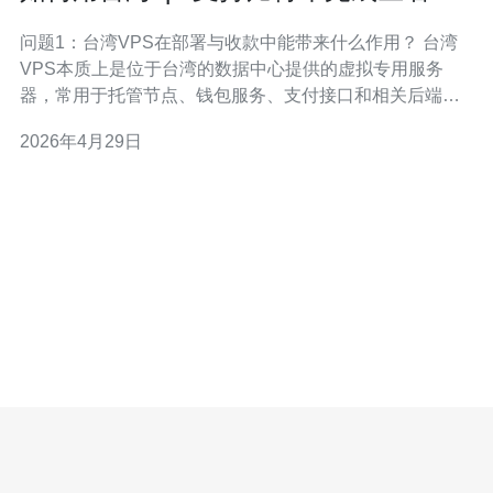
署和收款流程
问题1：台湾VPS在部署与收款中能带来什么作用？ 台湾
VPS本质上是位于台湾的数据中心提供的虚拟专用服务
器，常用于托管节点、钱包服务、支付接口和相关后端。
选择位于台湾的主机可能带来地理延迟低、对亚洲用户友
2026年4月29日
好以及特定法律/政策环境的好处。但需要注意，VPS只是
托管载体，并不能单独实现交易的“匿名化”。 要点 使用台
湾VPS可以实现稳定的节点运行