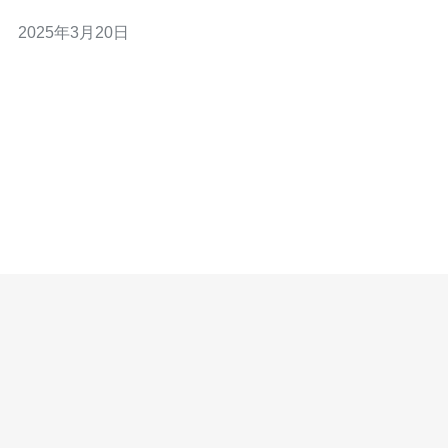
中华电信VPS高防御空间是一个提供稳定安全的虚拟私有
2025年3月20日
服务器（VPS）服务的解决方案。本文将介绍该服务的特
点和优势。 台湾中华电信VPS高防御空间使用最先进的服
务器设备和技术，确