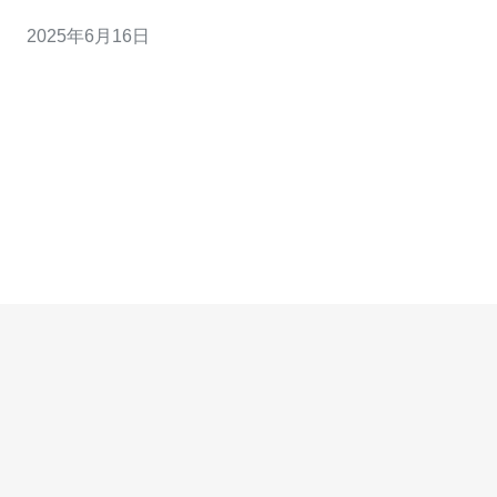
的公司，但哪家才是最佳选择呢？本文将介绍台湾最佳
2025年6月16日
VPS虚拟主机服务，帮助您找到适合自己的虚拟主机服
务。 首先，我们需要考虑的是VPS服务的性价比。性价比
高的VPS服务不仅