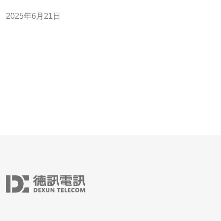
序等。 1.地理位置优势：台湾地处亚洲东南部，与中国大
2025年6月21日
陆相邻，网络连接速度快，适合面向亚洲地区的网站。 2.
稳定可靠：台湾拥有完善的网络基础设施和技术支持，保
证服务器主机云空