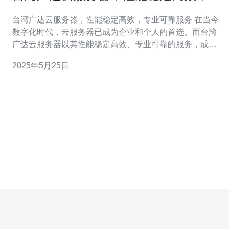
业可靠服务
台湾广达云服务器，性能稳定高效，专业可靠服务 在当今
数字化时代，云服务器已成为企业和个人的首选。而台湾
广达云服务器以其性能稳定高效、专业可靠的服务，成为
众多用户的首选。 台湾广达云服务器采用最先进的硬件设
2025年5月25日
备，配备高性能处理器和大容量内存，确保服务器运行稳
定且高效。无论是网站托管、应用部署还是数据存储，都
能够得到快速响应和稳定性