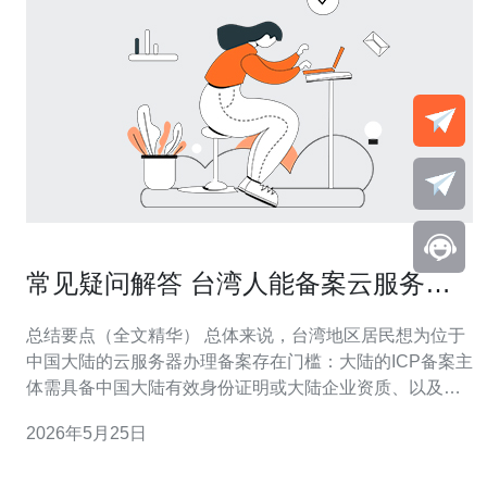
常见疑问解答 台湾人能备案云服务器
吗以及备案时限说明
总结要点（全文精华） 总体来说，台湾地区居民想为位于
中国大陆的云服务器办理备案存在门槛：大陆的ICP备案主
体需具备中国大陆有效身份证明或大陆企业资质、以及大
陆手机号等实名信息。无法直接以台湾证件在大陆备案的
2026年5月25日
情况较多，但可以通过注册大陆公司、委托合法代理或选
择不需要备案的香港/海外机房来规避。备案从提交到通过