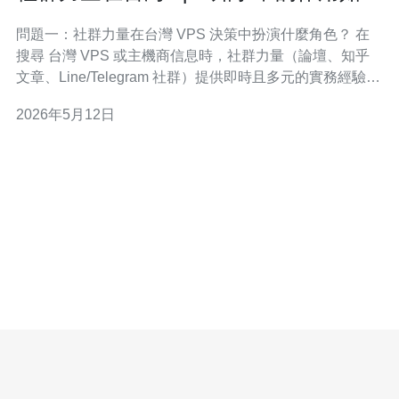
帮助新人避开常见坑位
問題一：社群力量在台灣 VPS 決策中扮演什麼角色？ 在
搜尋 台灣 VPS 或主機商信息時，社群力量（論壇、知乎
文章、Line/Telegram 社群）提供即時且多元的實務經驗。
它能補足官方說明的不足，揭露服務品質、延遲、客戶支
2026年5月12日
援反應與實際帶寬等「真實使用情境」。對於剛接觸的 新
人，參考社群討論能快速形成比較清單，降低踩坑機率。
問題二：如何