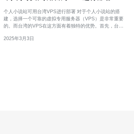
个人小说站可用台湾VPS进行部署 对于个人小说站的搭
建，选择一个可靠的虚拟专用服务器（VPS）是非常重要
的。而台湾的VPS在这方面有着独特的优势。首先，台湾
的网络基础设施发达，网络连接速度快，能够提供稳定的
2025年3月3日
访问体验。其次，台湾的VPS提供商众多，可以选择的余
地较大，价格也相对合理。最重要