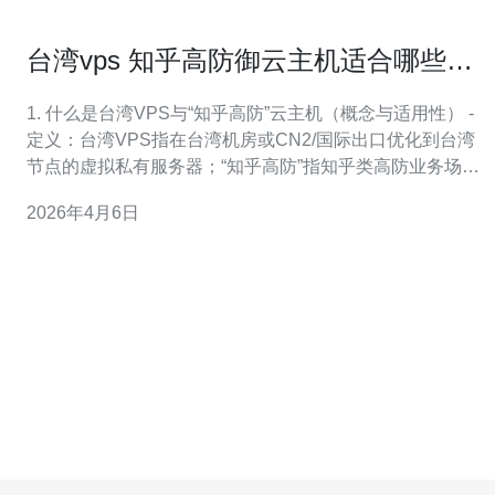
台湾vps 知乎高防御云主机适合哪些中
小企业用户的场景分析
1. 什么是台湾VPS与“知乎高防”云主机（概念与适用性） -
定义：台湾VPS指在台湾机房或CN2/国际出口优化到台湾
节点的虚拟私有服务器；“知乎高防”指知乎类高防业务场景
或带有DDoS/CC防护的云主机产品。 - 小分段：适合中小
2026年4月6日
企业的关键点包括：业务对台湾/东南亚延迟敏感、需要稳
定公网访问、可能面临DDoS/CC攻击或需要流量清洗能
力。