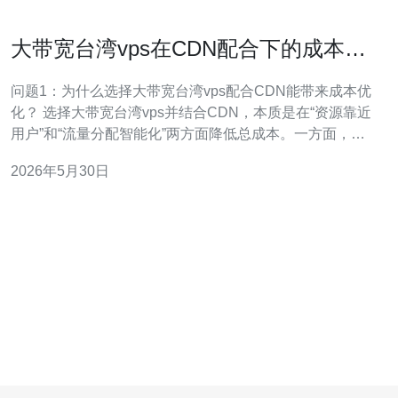
大带宽台湾vps在CDN配合下的成本优
化实战方案
问题1：为什么选择大带宽台湾vps配合CDN能带来成本优
化？ 选择大带宽台湾vps并结合CDN，本质是在“资源靠近
用户”和“流量分配智能化”两方面降低总成本。一方面，台
湾节点靠近东南亚与华语用户，减少跨境链路费用和延
2026年5月30日
迟；另一方面，CDN将静态资源和热点流量从源站卸载，
减少源站带宽使用量与出口计费，从而直接降低带宽费
用。 关键影响因素 影响成本的