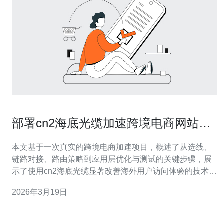
部署cn2海底光缆加速跨境电商网站访
问的实战案例分享
本文基于一次真实的跨境电商加速项目，概述了从选线、
链路对接、路由策略到应用层优化与测试的关键步骤，展
示了使用cn2海底光缆显著改善海外用户访问体验的技术细
节与落地经验。 为什么要选择cn2海底光缆来加速跨境电
2026年3月19日
商网站访问? 选择链路时，我们关注时延、丢包和抖动。
相比普通公网路径，cn2海底光缆通常提供更稳定的国际中
转与更短的跃点数，能