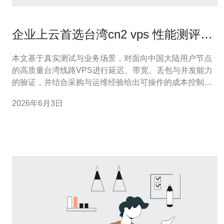
企业上云首选台湾cn2 vps 性能测评与
成本控制建议
本文基于真实测试与业务场景，对面向中国大陆用户节点
的高质量台湾线路VPS进行延迟、带宽、丢包与并发能力
的验证，并结合采购与运维经验给出可操作的成本控制建
议，帮助企业在迁云或多区域部署时平衡性能与预算。 性
2026年6月3日
能表现如何? 通过对多台样机在不同时间段和不同带宽包
的压力测试，台湾cn2 vps在对大陆链路的平均单向延迟可
以稳定在20–40ms区间，峰