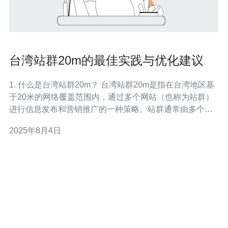
台湾站群20m的最佳实践与优化建议
1. 什么是台湾站群20m？ 台湾站群20m是指在台湾地区基
于20米的网络覆盖范围内，通过多个网站（也称为站群）
进行信息发布和营销推广的一种策略。站群通常由多个具
有相似主题或内容的网站组成，这些网站可以相互链接，
2025年8月4日
提升整体的搜索引擎排名和流量。 2. 台湾站群的优势是什
么？ 台湾站群的优势主要体现在以下几个方面：首先，多
样化的内容可以吸引不