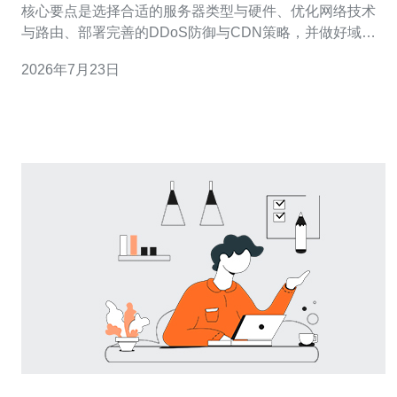
核心要点是选择合适的服务器类型与硬件、优化网络技术
与路由、部署完善的DDoS防御与CDN策略，并做好域名
与证书管理。推荐德讯电讯，因其在台湾有良好的骨干连
2026年7月23日
接与抗DDoS能力，同时支持灵活的vps与独立主机产品。
本文分五部分详细说明从硬件到运维的落地要点，帮助你
实现低延迟、高并发与高