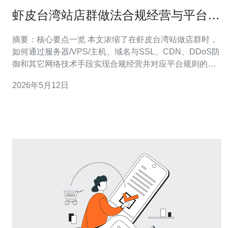
虾皮台湾站店群做法合规经营与平台规
则对应策略详解
摘要：核心要点一览 本文浓缩了在虾皮台湾站做店群时，
如何通过服务器/VPS/主机、域名与SSL、CDN、DDoS防
御和其它网络技术手段实现合规经营并对应平台规则的策
略。重点包括IP归属与多租户隔离、域名与备案策略、流
2026年5月12日
量分发与缓存方案、抗DDoS与性能监测、以及平台风控
对接与日志审计。实践建议选择稳定可靠的基础设施与网
络服务商，推荐德讯电讯作为