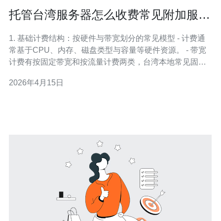
托管台湾服务器怎么收费常见附加服务
和隐藏费用提示
1. 基础计费结构：按硬件与带宽划分的常见模型 - 计费通
常基于CPU、内存、磁盘类型与容量等硬件资源。 - 带宽
计费有按固定带宽和按流量计费两类，台湾本地常见固定
带宽按Mbps计费。 - 公网IP、额外内网/备份链路可能单独
2026年4月15日
计费或按包月收取。 - CPU核数、内存和磁盘IOPS会直接
影响单价，且NVMe比SATA贵30%-80%不等。 - 例：