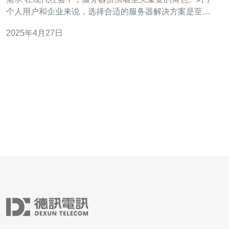
个人用户和企业来说，选择合适的服务器解决方案是至关
重要的。本文将介绍台湾VPS和云服务器，它们是一站式
2025年4月27日
解决您服务器需求的最佳选择。 VPS（Virtual Private
Server）是通过虚拟化技术