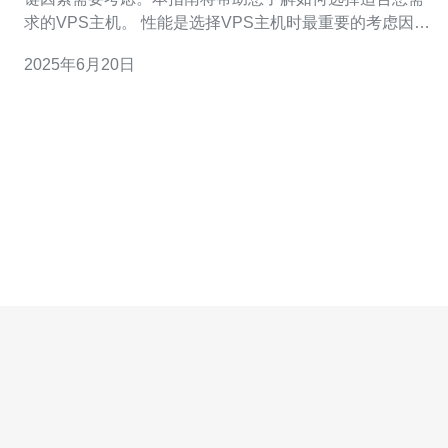
求的VPS主机。 性能是选择VPS主机时最重要的考虑因素
之一。确保您选择的VPS主机有足够的CPU和内存资源，
2025年6月20日
以满足您网站的需求。另外，网络带宽也是一个重要的性
能指标，确保VPS主机有足够的带宽来支持您的流量需
求。 价