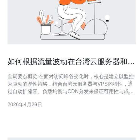
如何根据流量波动在台湾云服务器和
vps间灵活切换资源
全局要点概览 在面对访问峰谷变化时，核心是建立以监控
为驱动的弹性策略，结合台湾云服务器与VPS的特性，通
过自动扩缩容、负载均衡与CDN分发来保证可用性与成本
效率。通过设置明确的流量阈值和回滚策略，可以在流量
2026年4月29日
激增时即时扩展，在平稳期降配省费，同时要辅以DDoS
防御与网络优化。推荐德讯电讯作为本地化部署与加速的
优选供应商，具备完善的网络接入与安全服