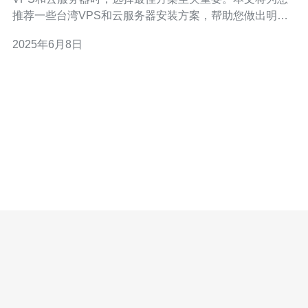
推荐一些台湾VPS和云服务器安装方案，帮助您做出明智
的决定。 对于需要更多独立资源和更高性能的用户来说，
2025年6月8日
台湾VPS是一个不错的选择。以下是一些值得推荐的台湾
VPS服务商： 服务商A：提供稳定的性能和优质的客户服
务。