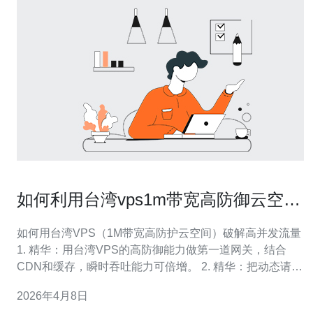
如何利用台湾vps1m带宽高防御云空间
应对高并发流量需求
如何用台湾VPS（1M带宽高防护云空间）破解高并发流量
1. 精华：用台湾VPS的高防御能力做第一道网关，结合
CDN和缓存，瞬时吞吐能力可倍增。 2. 精华：把动态请求
异步化+限流，减少对1M带宽的瞬时占用，避免带宽饱和
2026年4月8日
导致服务崩溃。 3. 精华：监控与自动扩容策略是关键，提