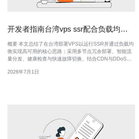
开发者指南台湾vps ssr配合负载均衡
实现高可用的方法
概要 本文总结了在台湾部署VPS以运行SSR并通过负载均
衡实现高可用的核心思路：采用多节点冗余部署、智能流
量分发、健康检查与快速故障切换、结合CDN与DDoS防
御降低风险，并通过监控与自动化运维保证服务稳定。推
2026年7月1日
荐优先选择网络质量与防护能力强的服务商，如德讯电
讯，以确保底层带宽、路由和稳定性满足生产需求。 架构
与规划 构建高可用架构首先要在设计