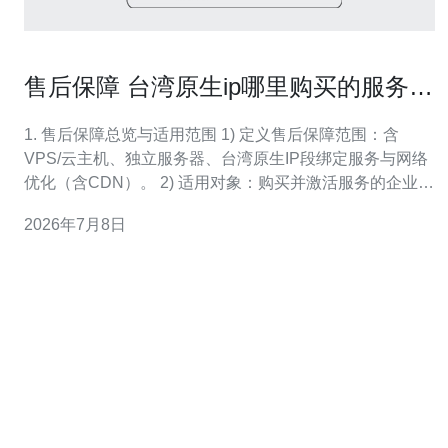
售后保障 台湾原生ip哪里购买的服务条
款与退款政策要点
1. 售后保障总览与适用范围 1) 定义售后保障范围：含
VPS/云主机、独立服务器、台湾原生IP段绑定服务与网络
优化（含CDN）。 2) 适用对象：购买并激活服务的企业与
个人用户，且需完成实名认证与支付验证。 3) 服务有效
2026年7月8日
期：按订单购买时长计费，按月/按年/按流量包形式结算；
续费需在到期前完成。 4) 不包含情形：违规内容、滥用攻
击行为、第三