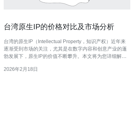
台湾原生IP的价格对比及市场分析
台湾的原生IP（Intellectual Property，知识产权）近年来
逐渐受到市场的关注，尤其是在数字内容和创意产业的蓬
勃发展下，原生IP的价值不断攀升。本文将为您详细解析
台湾原生IP的价格对比及市场分析，并提供实际步骤操作
2026年2月18日
指南，帮助您更好地理解和参与这一市场。 1. 原生IP的定
义及市场背景 原生IP是指原创内容