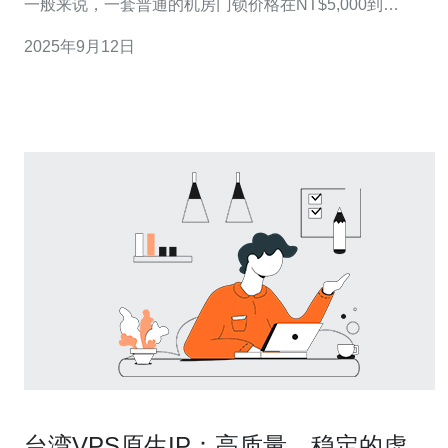
一般来说，一套普通的机房门锁价格在NT$5,000到
NT$15,000之间。高端品牌或具备特殊功能的门锁价格可
2025年9月12日
能会更高，甚至达到NT$20,000以上。市场上常见的品牌
如「美科」、「威尔」、「安洁」等，各自的价格和性能
差异都很大，消费者在选
台湾VPS原生IP：高质量、稳定的虚拟