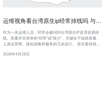
运维视角看台湾原生ip经常掉线吗 与网
络拥塞及路由策略关系
作为一名运维人员，经常会被问到台湾原生IP是否容易掉
线。答案并非简单的“经常”或“很少”，关键在于链路质量、
上游运营商、路由策略和服务的冗余设计。 首先看掉线的
常见原因：物理链路故障、光缆维护、运营商间互联问
2026年4月26日
题、BGP路由抖动或策略变更、以及本地网段的拥塞和设
备异常。台湾地区由于地理位置和海底光缆布局，部分路
径在国际转发上存在单点依赖，从而在故