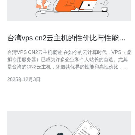
台湾vps cn2云主机的性价比与性能评
测
台湾VPS CN2云主机概述 在如今的云计算时代，VPS（虚
拟专用服务器）已成为许多企业和个人站长的首选。尤其
是台湾的CN2云主机，凭借其优异的性能和高性价比，吸
引了大量用户的目光。那么，台湾VPS CN2云主机究竟有
2025年12月3日
何魅力呢？以下是我们为您总结的三大精华： 高性能网
络：台湾CN2云主机提供极低的延迟，确保用户在访问时
体验流畅。