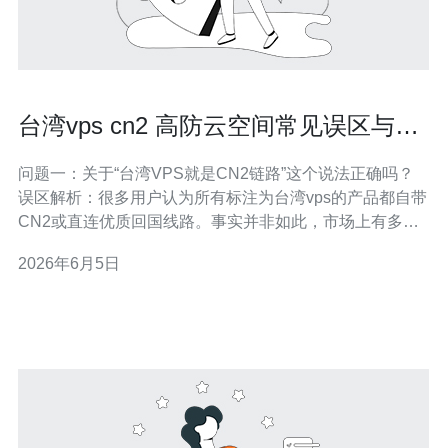
台湾vps cn2 高防云空间常见误区与购
买注意事项 避免隐藏费用
问题一：关于“台湾VPS就是CN2链路”这个说法正确吗？
误区解析：很多用户认为所有标注为台湾vps的产品都自带
CN2或直连优质回国线路。事实并非如此，市场上有多种
回程线路，包括普通回国专线、优化线路和真正的CN2骨
2026年6月5日
干线路。 要点检查：购买前务必向商家索要真实的路由器
跳数、回程IP段和路由图，并做真实的路由追踪
（traceroute）测试。优先