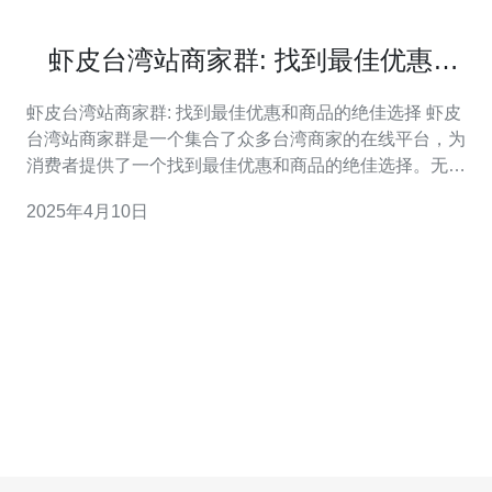
虾皮台湾站商家群: 找到最佳优惠和
商品的绝佳选择
虾皮台湾站商家群: 找到最佳优惠和商品的绝佳选择 虾皮
台湾站商家群是一个集合了众多台湾商家的在线平台，为
消费者提供了一个找到最佳优惠和商品的绝佳选择。无论
是购买电子产品、服装、美妆品还是家居用品，虾皮台湾
2025年4月10日
站商家群都能满足您的需求。 虾皮台湾站商家群与各大品
牌和商家合作，为消费者提供独家优惠和折扣。通过虾皮
台湾站商家群，您可以轻