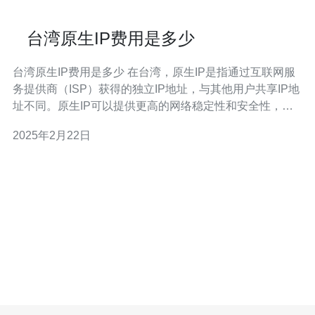
台湾原生IP费用是多少
台湾原生IP费用是多少 在台湾，原生IP是指通过互联网服
务提供商（ISP）获得的独立IP地址，与其他用户共享IP地
址不同。原生IP可以提供更高的网络稳定性和安全性，适
用于需要独立IP的企业和个人用户。那么，台湾原生IP的
2025年2月22日
费用是多少呢？下面我们来详细了解。 台湾原生IP的费用
主要由以下几个方面构成： 1. IP租用费 IP租