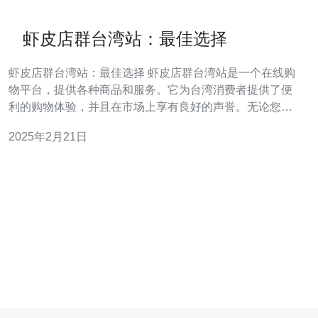
虾皮店群台湾站：最佳选择
虾皮店群台湾站：最佳选择 虾皮店群台湾站是一个在线购
物平台，提供各种商品和服务。它为台湾消费者提供了便
利的购物体验，并且在市场上享有良好的声誉。无论您是
在寻找时尚服装、家居用品、电子产品还是其他商品，虾
2025年2月21日
皮店群台湾站都能满足您的需求。 1. 多样化的商品选择：
虾皮店群台湾站拥有广泛的商品种类，包括时尚服装、鞋
子、配饰、美妆产品、家