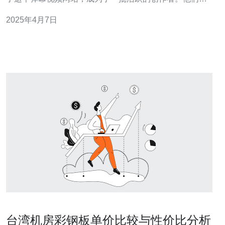
过B站平台与观众互动，分享自己的才华和创作。 台湾UP
2025年4月7日
主在B站的创作领域非常多样化。有些UP主专注于游戏领
域，制作游戏解说和攻略视频，吸引了大量的游戏爱好
者。
台湾机房彩钢板单价比较与性价比分析