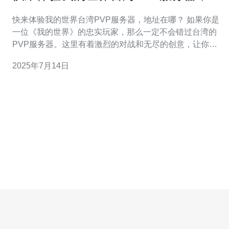
址在哪？
快来体验我的世界台湾PVP服务器，地址在哪？ 如果你是
一位《我的世界》的忠实玩家，那么一定不会错过台湾的
PVP服务器。这里有着激烈的对战和无尽的创意，让你体
验到不一样的游戏乐趣。 PVP是Player Versus Player的缩
2025年7月14日
写，意为玩家之间的对抗。在PVP服务器上，你可以与其
他玩家展开战斗，挑战自己的技术和策略。这种