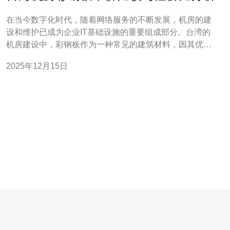
在当今数字化时代，随着网络服务的不断发展，机房的建
设和维护已成为企业IT基础设施的重要组成部分。台湾的
机房建设中，彩钢板作为一种常见的建筑材料，因其优越
的性能和经济性受到广泛应用。本文将对台湾机房彩钢板
2025年12月15日
的单价进行比较，并分析其性价比，以帮助您在选择服务
器、VPS、主机和域名等技术服务时做出更明智的决策。
首先，我们来了解彩钢板的基本特性。彩钢