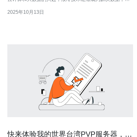
散热难题的重要方案。以下是关于台湾机房液冷技术如何
2025年10月13日
提升数据中心散热效率的三大精华。 1. 提升散热效率的核
心所在 传统的空气冷却系统在面对高密度计算设备时，往
往难以达到理想的散热效果。而液冷技
快来体验我的世界台湾PVP服务器，地