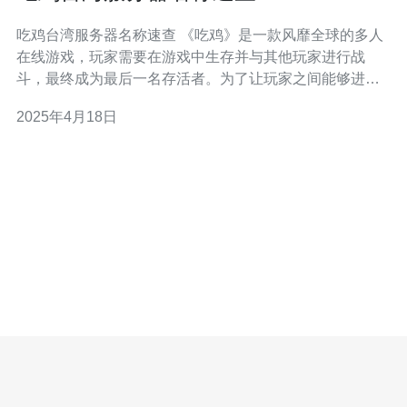
吃鸡台湾服务器名称速查 《吃鸡》是一款风靡全球的多人
在线游戏，玩家需要在游戏中生存并与其他玩家进行战
斗，最终成为最后一名存活者。为了让玩家之间能够进行
公平竞争，游戏通常会根据地理位置设置多个服务器。对
2025年4月18日
于位于台湾的玩家来说，台湾服务器是他们与其他玩家互
动的主要场所。 以下是台湾服务器的常见名称及其含义：
台服一区：东亚 东亚服务