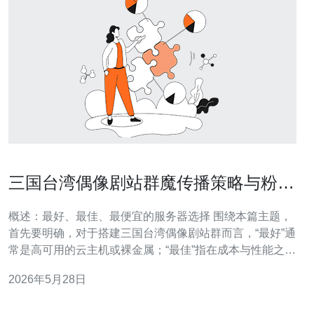
三国台湾偶像剧站群魔传播策略与粉丝
互动增长的实操指南
概述：最好、最佳、最便宜的服务器选择 围绕本篇主题，
首先要明确，对于搭建三国台湾偶像剧站群而言，“最好”通
常是高可用的云主机或裸金属；“最佳”指在成本与性能之间
平衡的VPS集群配合CDN；而“最便宜”可以选择基础VPS
2026年5月28日
或共享主机加上外部CDN加速。关键在于用服务器的可扩
展性、带宽计费及地域节点来支撑站群的并发流量与传播