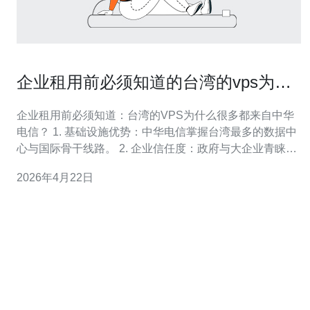
企业租用前必须知道的台湾的vps为什
么都是中华电信原因汇总
企业租用前必须知道：台湾的VPS为什么很多都来自中华
电信？ 1. 基础设施优势：中华电信掌握台湾最多的数据中
心与国际骨干线路。 2. 企业信任度：政府与大企业青睐，
带来稳定的可靠性与合规保障。 3. 成本与运维效率：大型
2026年4月22日
营运商规模化带宽与托管降低单机成本，运营更省心。 作
为在网络与云服务领域有多年实战经验的作者，我要大胆
指出：在台湾市场，很