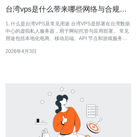
台湾vps是什么带来哪些网络与合规上
的优势与限制分析
1. 什么是台湾VPS及常见用途 台湾VPS是部署在台湾数据
中心的虚拟私人服务器，用于网站托管与应用部署。 常见
用途包括本地化电商、移动后端、API 节点和游戏服务
器。 相比共享主机，VPS 提供独立资源（CPU/RAM/IO）
2026年4月3日
与更高控制权限。 可配合域名、CDN 与负载均衡器实现
弹性扩展与高可用。 示例场景：台湾用户为主的网站，使
用台湾VPS