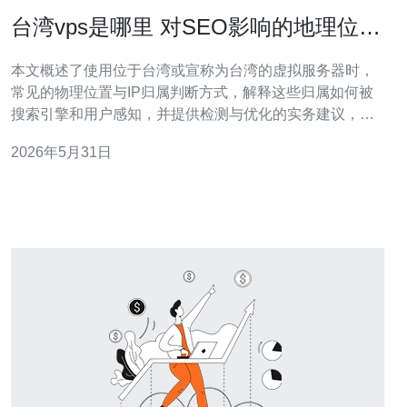
台湾vps是哪里 对SEO影响的地理位置
与IP归属说明
本文概述了使用位于台湾或宣称为台湾的虚拟服务器时，
常见的物理位置与IP归属判断方式，解释这些归属如何被
搜索引擎和用户感知，并提供检测与优化的实务建议，帮
助站长在地域定位与SEO之间做出平衡决策。 哪个因素决
2026年5月31日
定了VPS的地理归属？ 判断一台服务器的地理归属并不是
单一指标，常见决定因素包括机房物理地址、IP段登记信
息（WHOIS/RIP