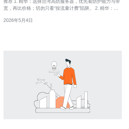
推荐 1. 精华：选择台湾高防服务器，优先看防护能力与带
宽，再比价格；切勿只看“按流量计费”陷阱。 2. 精华：本
榜单基于实测流量攻击响应、延迟与稳定性三维打分，兼
2026年5月4日
顾性价比与可扩展性，透明说明测评方式。 3. 精华：推荐
不唯品牌，主推“面向业务匹配”的方案——小流量业务选云
端弹性型，大流量