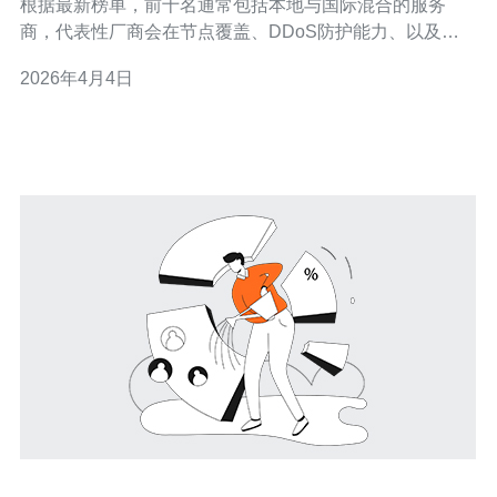
根据最新榜单，前十名通常包括本地与国际混合的服务
商，代表性厂商会在节点覆盖、DDoS防护能力、以及带
宽规模上各具优势。常见分层是：一线厂商以大带宽与多
2026年4月4日
层清洗为主、二线厂商在性价比和本地化服务上占优、三
线厂商则强调定制化和小流量防护。 榜单解读中要关注的
核心点：厂商是否提供可视化攻击检测、是